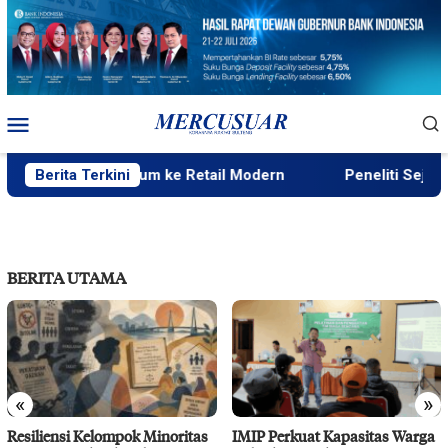
Loncat
ke
konten
Menu
Mobile
Beras Premium ke Retail Modern
Berita Terkini
Peneliti Sejarah: Pena
BERITA UTAMA
«
»
Resiliensi Kelompok Minoritas
IMIP Perkuat Kapasitas Warga