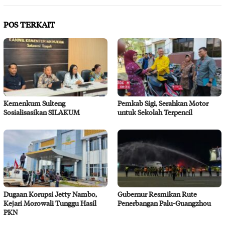
POS TERKAIT
Kemenkum Sulteng
Pemkab Sigi, Serahkan Motor
Sosialisasikan SILAKUM
untuk Sekolah Terpencil
Dugaan Korupsi Jetty Nambo,
Gubernur Resmikan Rute
Kejari Morowali Tunggu Hasil
Penerbangan Palu-Guangzhou
PKN