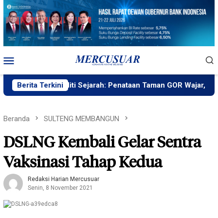
Loncat
ke
konten
Menu
Mobile
Berita Terkini
Peneliti Sejarah: Penataan Taman GOR Wajar, yang Penti
Beranda
SULTENG MEMBANGUN
DSLNG Kembali Gelar Sentra
Vaksinasi Tahap Kedua
Redaksi Harian Mercusuar
Senin, 8 November 2021