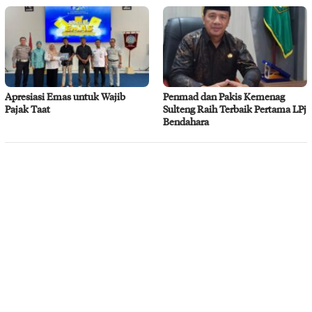
Apresiasi Emas untuk Wajib
Penmad dan Pakis Kemenag
Pajak Taat
Sulteng Raih Terbaik Pertama LPj
Bendahara