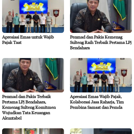
Apresiasi Emas untuk Wajib
Penmad dan Pakis Kemenag
Pajak Taat
Sulteng Raih Terbaik Pertama LPj
Bendahara
Penmad dan Pakis Terbaik
Apresiasi Emas Wajib Pajak,
Pertama LPj Bendahara,
Kolaborasi Jasa Raharja, Tim
Kemenag Sulteng Komitmen
Pembina Samsat dan Pemda
Wujudkan Tata Keuangan
Akuntabel