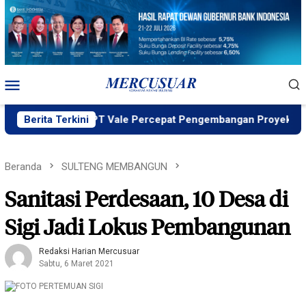
Loncat
ke
konten
Menu
Mobile
ng MIND ID, PT Vale Percepat Pengembangan Proyek Strategis
Berita Terkini
Beranda
SULTENG MEMBANGUN
Sanitasi Perdesaan, 10 Desa di
Sigi Jadi Lokus Pembangunan
Redaksi Harian Mercusuar
Sabtu, 6 Maret 2021