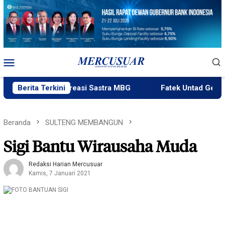
Loncat
ke
konten
Menu
Mobile
al Gelar Kreasi Sastra MBG
Berita Terkini
Fatek Untad Gelar SAPA 20
Beranda
SULTENG MEMBANGUN
Sigi Bantu Wirausaha Muda
Redaksi Harian Mercusuar
Kamis, 7 Januari 2021