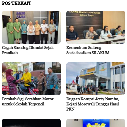
POS TERKAIT
Cegah Stunting Dimulai Sejak
Kemenkum Sulteng
Pranikah
Sosialisasikan SILAKUM
Pemkab Sigi, Serahkan Motor
Dugaan Korupsi Jetty Nambo,
untuk Sekolah Terpencil
Kejari Morowali Tunggu Hasil
PKN