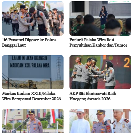
116 Personel Digeser ke Polres
Prajurit Palaka Wira Ikut
Banggai Laut
Penyuluhan Kanker dan Tumor
Markas Kodam XXIII/Palaka
AKP Siti Elminawati Raih
Wira Beroperasi Desember 2026
Hoegeng Awards 2026