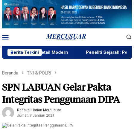
Loncat
ke
konten
Menu
Mobile
emium ke Retail Modern
Berita Terkini
Peneliti Sejarah: Penataan Tam
Beranda
TNI & POLRI
SPN LABUAN Gelar Pakta
Integritas Penggunaan DIPA
Redaksi Harian Mercusuar
Jumat, 8 Januari 2021