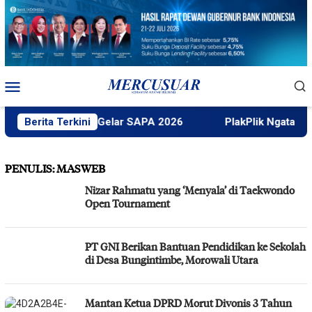
Loncat
ke
konten
Menu
Mobile
Faktek Untad Gelar SAPA 2026
Berita Terkini
PlakPlik Ngataku Dukung
PENULIS:
MASWEB
Nizar Rahmatu yang ‘Menyala’ di Taekwondo
Open Tournament
PT GNI Berikan Bantuan Pendidikan ke Sekolah
di Desa Bungintimbe, Morowali Utara
Mantan Ketua DPRD Morut Divonis 3 Tahun