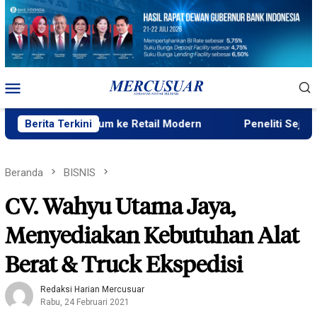
Loncat
ke
konten
Menu
Mobile
ras Premium ke Retail Modern
Berita Terkini
Peneliti Sejarah: Penataa
Beranda
BISNIS
CV. Wahyu Utama Jaya,
Menyediakan Kebutuhan Alat
Berat & Truck Ekspedisi
Redaksi Harian Mercusuar
Rabu, 24 Februari 2021