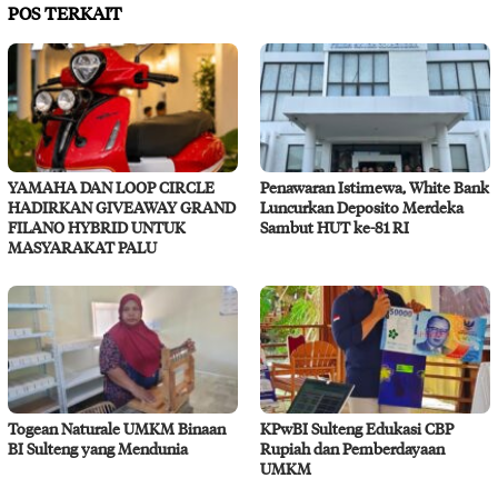
POS TERKAIT
YAMAHA DAN LOOP CIRCLE
Penawaran Istimewa, White Bank
HADIRKAN GIVEAWAY GRAND
Luncurkan Deposito Merdeka
FILANO HYBRID UNTUK
Sambut HUT ke-81 RI
MASYARAKAT PALU
Togean Naturale UMKM Binaan
KPwBI Sulteng Edukasi CBP
BI Sulteng yang Mendunia
Rupiah dan Pemberdayaan
UMKM