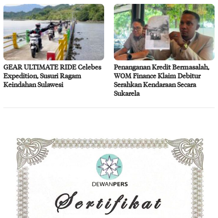
GEAR ULTIMATE RIDE Celebes
Penanganan Kredit Bermasalah,
Expedition, Susuri Ragam
WOM Finance Klaim Debitur
Keindahan Sulawesi
Serahkan Kendaraan Secara
Sukarela