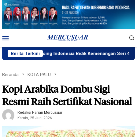
Loncat
ke
konten
Menu
Mobile
 Yamaha Racing Indonesia Bidik Kemenangan Seri 4 ARRC
Berita Terkini
Beranda
KOTA PALU
Kopi Arabika Dombu Sigi
Resmi Raih Sertifikat Nasional
Redaksi Harian Mercusuar
Kamis, 25 Juni 2026