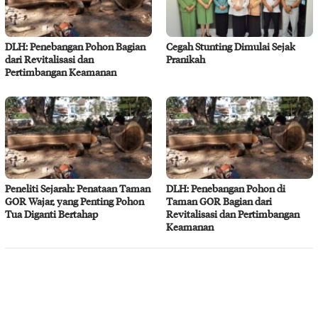
DLH: Penebangan Pohon Bagian
Cegah Stunting Dimulai Sejak
dari Revitalisasi dan
Pranikah
Pertimbangan Keamanan
Peneliti Sejarah: Penataan Taman
DLH: Penebangan Pohon di
GOR Wajar, yang Penting Pohon
Taman GOR Bagian dari
Tua Diganti Bertahap
Revitalisasi dan Pertimbangan
Keamanan