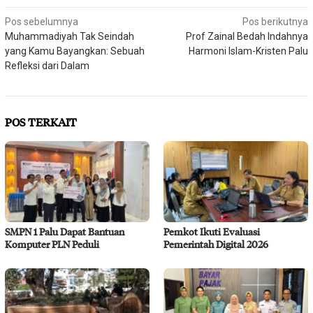
Navigasi
Pos sebelumnya
Pos berikutnya
Muhammadiyah Tak Seindah
Prof Zainal Bedah Indahnya
pos
yang Kamu Bayangkan: Sebuah
Harmoni Islam-Kristen Palu
Refleksi dari Dalam
POS TERKAIT
SMPN 1 Palu Dapat Bantuan
Pemkot Ikuti Evaluasi
Komputer PLN Peduli
Pemerintah Digital 2026