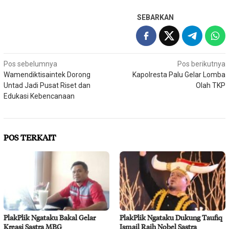
SEBARKAN
Navigasi
Pos sebelumnya
Pos berikutnya
Wamendiktisaintek Dorong
Kapolresta Palu Gelar Lomba
pos
Untad Jadi Pusat Riset dan
Olah TKP
Edukasi Kebencanaan
POS TERKAIT
PlakPlik Ngataku Bakal Gelar
PlakPlik Ngataku Dukung Taufiq
Kreasi Sastra MBG
Ismail Raih Nobel Sastra