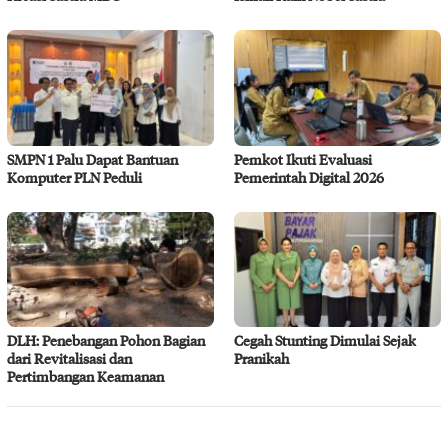
SMPN 1 Palu Dapat Bantuan
Pemkot Ikuti Evaluasi
Komputer PLN Peduli
Pemerintah Digital 2026
DLH: Penebangan Pohon Bagian
Cegah Stunting Dimulai Sejak
dari Revitalisasi dan
Pranikah
Pertimbangan Keamanan