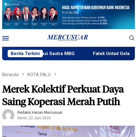
Loncat
ke
konten
Menu
Mobile
Gelar Kreasi Sastra MBG
Berita Terkini
Fatek Untad Gelar SAPA 2026
Beranda
KOTA PALU
Merek Kolektif Perkuat Daya
Saing Koperasi Merah Putih
Redaksi Harian Mercusuar
Senin, 22 Juni 2026