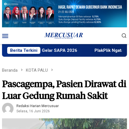
Loncat
ke
konten
Menu
Mobile
Faktek Untad Gelar SAPA 2026
Berita Terkini
PlakPlik Ngataku Dukung 
Beranda
KOTA PALU
Pascagempa, Pasien Dirawat di
Luar Gedung Rumah Sakit
Redaksi Harian Mercusuar
Selasa, 16 Juni 2026