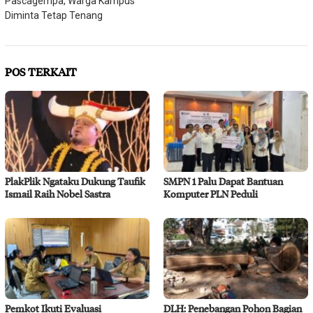
Pascagempa, Warga Kampus
Diminta Tetap Tenang
POS TERKAIT
PlakPlik Ngataku Dukung Taufik
SMPN 1 Palu Dapat Bantuan
Ismail Raih Nobel Sastra
Komputer PLN Peduli
Pemkot Ikuti Evaluasi
DLH: Penebangan Pohon Bagian