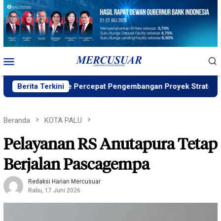
Loncat
ke
konten
Menu
Mobile
D, PT Vale Percepat Pengembangan Proyek Strategis IGP Poma
Berita Terkini
Beranda
KOTA PALU
Pelayanan RS Anutapura Tetap
Berjalan Pascagempa
Redaksi Harian Mercusuar
Rabu, 17 Juni 2026