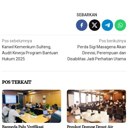
SEBARKAN
Navigasi
Pos sebelumnya
Pos berikutnya
Kanwil Kemenkum Sulteng,
Perda Sigi Masagena Akan
pos
Audit Kinerja Program Bantuan
Direvisi, Perempuan dan
Hukum 2025
Disabilitas Jadi Perhatian Utama
POS TERKAIT
Bappeda Palu Verifikasi
Pemkot Dorong Depot Air