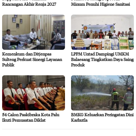
Rancangan Akhir Renja 2027
Minum Penuhi Higiene Sanitasi
Kemenkum dan Ditjenpas
LPPM Untad Dampingi UMKM
Sulteng Perkuat Sinergi Layanan
Balaesang Tingkatkan Daya Saing
Publik
Produk
54 Calon Paskibraka Kota Palu
BMKG Keluarkan Peringatan Dini
Ikuti Pemusatan Diklat
Karhutla