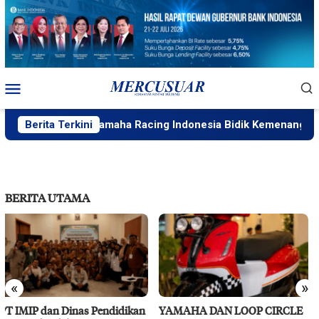
Loncat
ke
konten
Menu
Mobile
Mandalika, Yamaha Racing Indonesia Bidik Kemenangan Seri
Berita Terkini
BERITA UTAMA
«
»
YAMAHA DAN LOOP CIRCLE
RS Pendidikan Untad Gelar