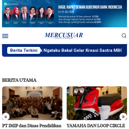
Loncat
ke
konten
Menu
Mobile
Berita Terkini
PlakPlik Ngataku Bakal Gelar Kreasi Sastra MBG
BERITA UTAMA
«
»
n
YAMAHA DAN LOOP CIRCLE
RS Pendidikan Untad Gelar