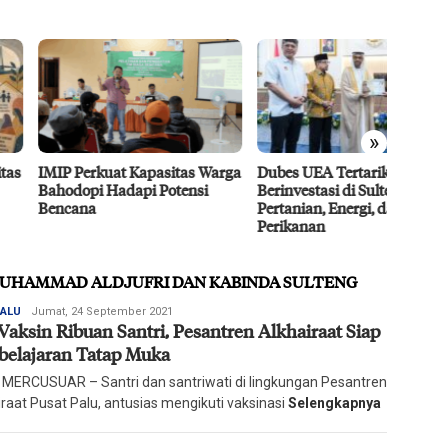
»
 Perkuat Kapasitas Warga
Dubes UEA Tertarik
Efisie
dopi Hadapi Potensi
Berinvestasi di Sulteng Sektor
CPO D
ana
Pertanian, Energi, dan
Agro 5
Perikanan
2026
 MUHAMMAD ALDJUFRI DAN KABINDA SULTENG
Redaksi
PALU
Jumat, 24 September 2021
Vaksin Ribuan Santri, Pesantren Alkhairaat Siap
Harian
Mercusuar
elajaran Tatap Muka
 MERCUSUAR – Santri dan santriwati di lingkungan Pesantren
iraat Pusat Palu, antusias mengikuti vaksinasi
Selengkapnya