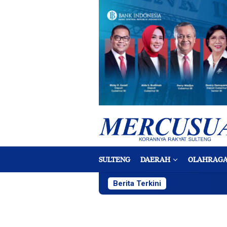
Loncat
ke
konten
SULTENG
DAERAH
OLAHRAG
Berita Terkini