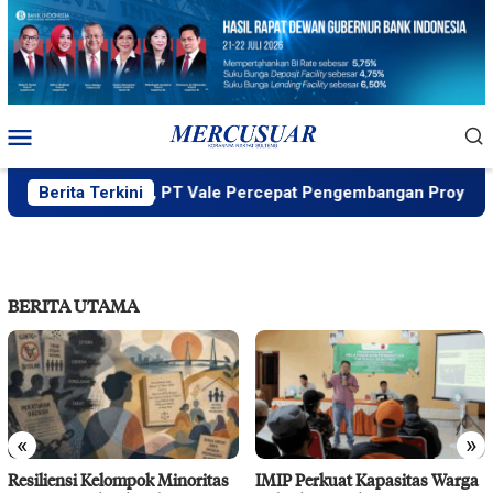
Loncat
ke
konten
Menu
Mobile
ukung MIND ID, PT Vale Percepat Pengembangan Proyek Strat
Berita Terkini
BERITA UTAMA
«
»
Resiliensi Kelompok Minoritas
IMIP Perkuat Kapasitas Warga