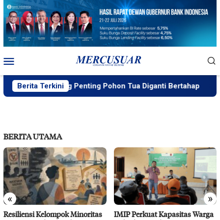
Loncat
ke
konten
Menu
Mobile
R Wajar, yang Penting Pohon Tua Diganti Bertahap
Berita Terkini
DLH:
BERITA UTAMA
«
»
Resiliensi Kelompok Minoritas
IMIP Perkuat Kapasitas Warga