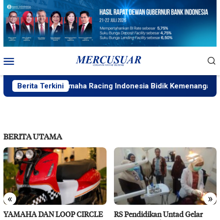
Loncat
ke
konten
Menu
Mobile
ndalika, Yamaha Racing Indonesia Bidik Kemenangan Seri 4 
Berita Terkini
BERITA UTAMA
«
»
YAMAHA DAN LOOP CIRCLE
RS Pendidikan Untad Gelar