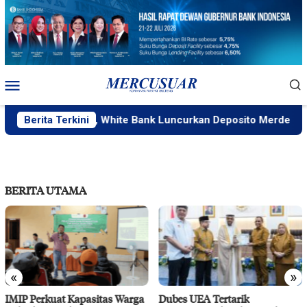
Loncat
ke
konten
Menu
Mobile
aran Istimewa, White Bank Luncurkan Deposito Merdeka Sambu
Berita Terkini
BERITA UTAMA
«
»
IMIP Perkuat Kapasitas Warga
Dubes UEA Tertarik