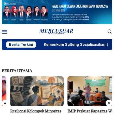
Loncat
ke
konten
Menu
Mobile
Berita Terkini
Kemenkum Sulteng Sosialisasikan SILAKUM
BERITA UTAMA
«
»
Resiliensi Kelompok Minoritas
IMIP Perkuat Kapasitas Warga