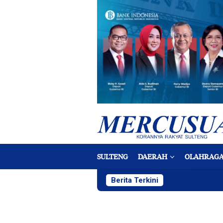
Loncat
ke
konten
SULTENG
DAERAH
OLAHRAG
Berita Terkini