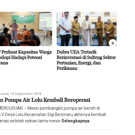
»
 Perkuat Kapasitas Warga
Dubes UEA Tertarik
Efisie
dopi Hadapi Potensi
Berinvestasi di Sulteng Sektor
CPO D
ana
Pertanian, Energi, dan
Agro 5
Perikanan
2026
daksi
umat, 14 September 2018
n Pompa Air Lolu Kembali Beroperasi
ian
rcusuar
 MERCUSUAR – Mesin pembangkit pompa air bersih di
 V Desa Lolu Kecamatan Sigi Biromaru akhirnya kembali
erasi setelah sekian lama mesin
Selengkapnya