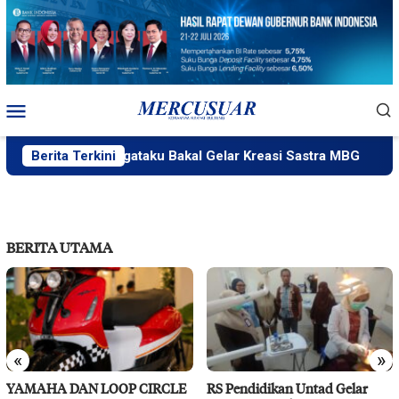
Loncat
ke
konten
Menu
Mobile
PlakPlik Ngataku Bakal Gelar Kreasi Sastra MBG
Berita Terkini
Fat
BERITA UTAMA
«
»
YAMAHA DAN LOOP CIRCLE
RS Pendidikan Untad Gelar