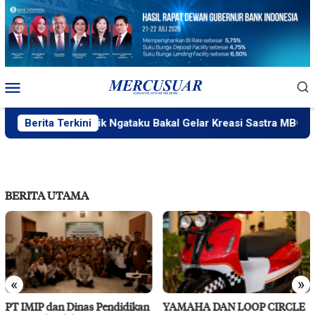
Loncat
ke
konten
Menu
Mobile
Berita Terkini
PlakPlik Ngataku Bakal Gelar Kreasi Sastra MBG
BERITA UTAMA
«
»
YAMAHA DAN LOOP CIRCLE
RS Pendidikan Untad Gelar