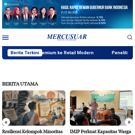
Loncat
ke
konten
Menu
Mobile
busi Beras Premium ke Retail Modern
Berita Terkini
Peneliti Sejarah:
BERITA UTAMA
«
»
Resiliensi Kelompok Minoritas
IMIP Perkuat Kapasitas Warga