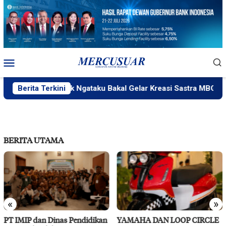
Loncat
ke
konten
Menu
Mobile
Berita Terkini
PlakPlik Ngataku Bakal Gelar Kreasi Sastra MBG
BERITA UTAMA
«
»
endidikan
YAMAHA DAN LOOP CIRCLE
RS Pendidikan Untad