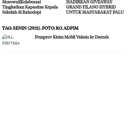
HADIRKAN GIVEAWAY
Layanan Kesehatan G
s Kepala
GRAND FILANO HYBRID
UNTUK MASYARAKAT PALU
TAG:
SENIN (29/11). FOTO: RO. ADPIM
Pemprov Kirim Mobil Vaksin ke Daerah