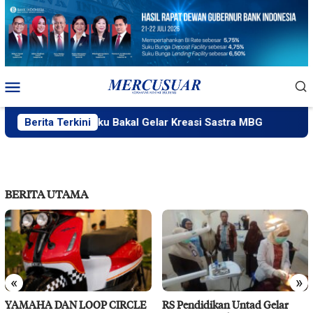
Loncat
ke
konten
Menu
Mobile
akPlik Ngataku Bakal Gelar Kreasi Sastra MBG
Berita Terkini
Fatek Un
BERITA UTAMA
«
»
YAMAHA DAN LOOP CIRCLE
RS Pendidikan Untad Gelar