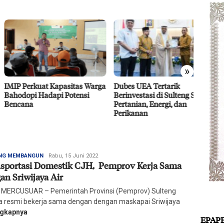
»
 Perkuat Kapasitas Warga
Dubes UEA Tertarik
Efisie
dopi Hadapi Potensi
Berinvestasi di Sulteng Sektor
CPO D
ana
Pertanian, Energi, dan
Agro 5
Perikanan
2026
Redaksi
NG MEMBANGUN
Rabu, 15 Juni 2022
sportasi Domestik CJH, Pemprov Kerja Sama
Harian
Mercusuar
an Sriwijaya Air
 MERCUSUAR – Pemerintah Provinsi (Pemprov) Sulteng
a resmi bekerja sama dengan dengan maskapai Sriwijaya
ngkapnya
EPAP