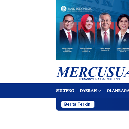
Loncat
ke
konten
SULTENG
DAERAH
OLAHRAG
Berita Terkini