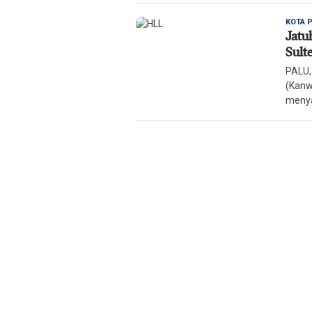
KOTA 
Jatu
Sult
PALU,
(Kanw
meny