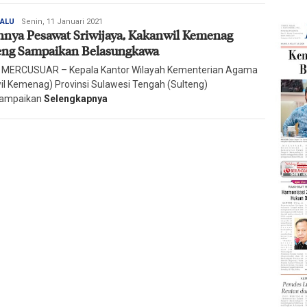
Redaksi
PALU
Senin, 11 Januari 2021
hnya Pesawat Sriwijaya, Kakanwil Kemenag
Harian
Mercusuar
eng Sampaikan Belasungkawa
 MERCUSUAR – Kepala Kantor Wilayah Kementerian Agama
il Kemenag) Provinsi Sulawesi Tengah (Sulteng)
ampaikan
Selengkapnya