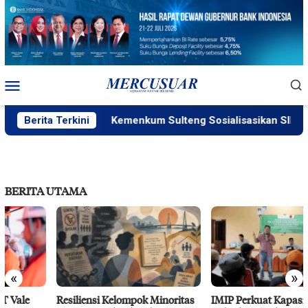
Loncat
ke
konten
Menu
Mobile
Berita Terkini
Kemenkum Sulteng Sosialisasikan SILAKUM
BERITA UTAMA
«
»
Resiliensi Kelompok Minoritas
IMIP Perkuat Kapasitas Warga