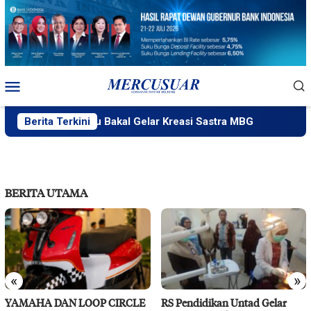
Loncat
ke
konten
Menu
Mobile
PlakPlik Ngataku Bakal Gelar Kreasi Sastra MBG
Berita Terkini
Fatek U
BERITA UTAMA
«
»
YAMAHA DAN LOOP CIRCLE
RS Pendidikan Untad Gelar