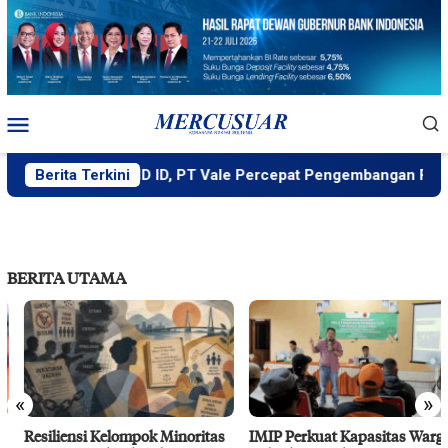
Loncat
ke
konten
Menu
Mobile
Didukung MIND ID, PT Vale Percepat Pengembangan Proyek Str
Berita Terkini
BERITA UTAMA
«
»
Resiliensi Kelompok Minoritas
IMIP Perkuat Kapasitas Warga