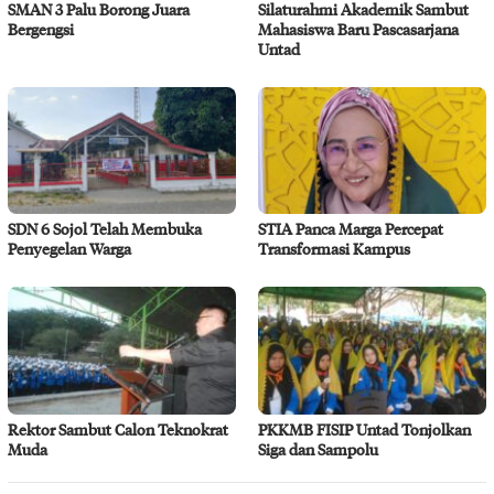
SMAN 3 Palu Borong Juara
Silaturahmi Akademik Sambut
Bergengsi
Mahasiswa Baru Pascasarjana
Untad
SDN 6 Sojol Telah Membuka
STIA Panca Marga Percepat
Penyegelan Warga
Transformasi Kampus
Rektor Sambut Calon Teknokrat
PKKMB FISIP Untad Tonjolkan
Muda
Siga dan Sampolu