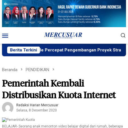
Loncat
ke
konten
Menu
Mobile
D ID, PT Vale Percepat Pengembangan Proyek Strategis IGP P
Berita Terkini
Beranda
PENDIDIKAN
Pemerintah Kembali
Distribusikan Kuota Internet
Redaksi Harian Mercusuar
Selasa, 8 Desember 2020
BELAJAR- Seorang anak menonton video belajar digital dari rumah, beberapa