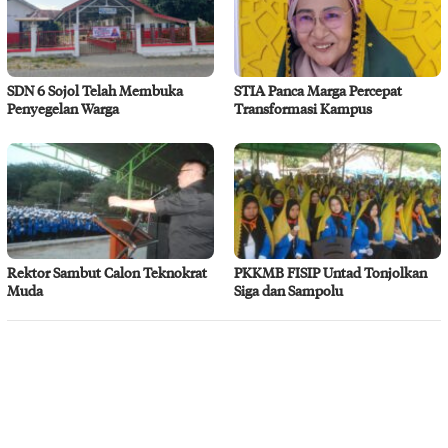
SDN 6 Sojol Telah Membuka
STIA Panca Marga Percepat
Penyegelan Warga
Transformasi Kampus
Rektor Sambut Calon Teknokrat
PKKMB FISIP Untad Tonjolkan
Muda
Siga dan Sampolu