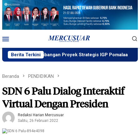
Loncat
ke
konten
Menu
Mobile
at Pengembangan Proyek Strategis IGP Pomalaa
Berita Terkini
Penawa
Beranda
PENDIDIKAN
SDN 6 Palu Dialog Interaktif
Virtual Dengan Presiden
Redaksi Harian Mercusuar
Sabtu, 26 Februari 2022