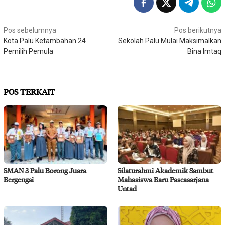
Navigasi
Pos sebelumnya
Pos berikutnya
Kota Palu Ketambahan 24
Sekolah Palu Mulai Maksimalkan
pos
Pemilih Pemula
Bina Imtaq
POS TERKAIT
SMAN 3 Palu Borong Juara
Silaturahmi Akademik Sambut
Bergengsi
Mahasiswa Baru Pascasarjana
Untad