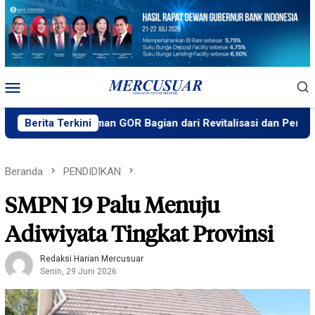
Loncat
ke
konten
Menu
Mobile
di Taman GOR Bagian dari Revitalisasi dan Pertimbangan Kea
Berita Terkini
Beranda
PENDIDIKAN
SMPN 19 Palu Menuju
Adiwiyata Tingkat Provinsi
Redaksi Harian Mercusuar
Senin, 29 Juni 2026