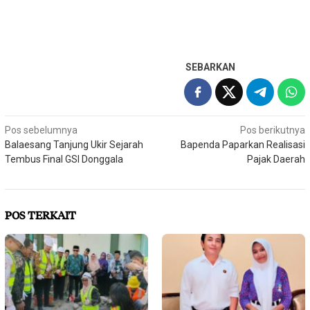
SEBARKAN
Navigasi
Pos sebelumnya
Pos berikutnya
Balaesang Tanjung Ukir Sejarah
Bapenda Paparkan Realisasi
pos
Tembus Final GSI Donggala
Pajak Daerah
POS TERKAIT