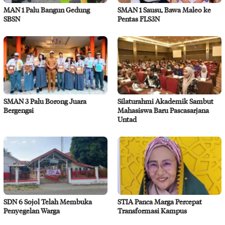
MAN 1 Palu Bangun Gedung
SMAN 1 Sausu, Bawa Maleo ke
SBSN
Pentas FLS3N
SMAN 3 Palu Borong Juara
Silaturahmi Akademik Sambut
Bergengsi
Mahasiswa Baru Pascasarjana
Untad
SDN 6 Sojol Telah Membuka
STIA Panca Marga Percepat
Penyegelan Warga
Transformasi Kampus