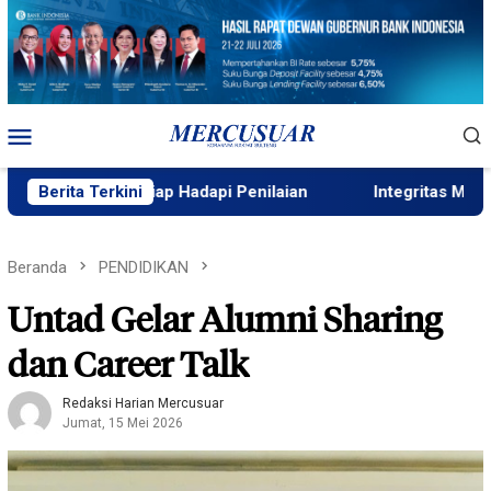
Loncat
ke
konten
Menu
Mobile
g Sigi Siap Hadapi Penilaian
Berita Terkini
Integritas Menentukan Kua
Beranda
PENDIDIKAN
Untad Gelar Alumni Sharing
dan Career Talk
Redaksi Harian Mercusuar
Jumat, 15 Mei 2026