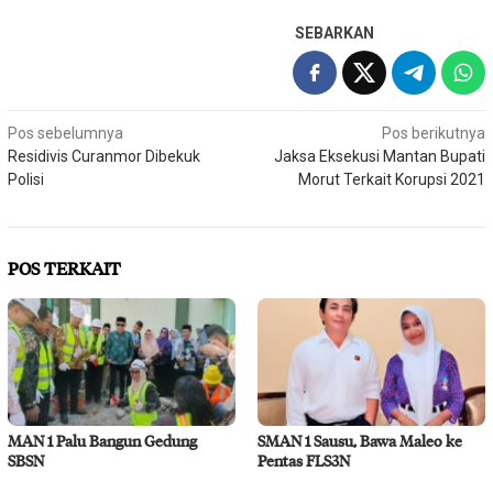
SEBARKAN
Navigasi
Pos sebelumnya
Pos berikutnya
Residivis Curanmor Dibekuk
Jaksa Eksekusi Mantan Bupati
pos
Polisi
Morut Terkait Korupsi 2021
POS TERKAIT
MAN 1 Palu Bangun Gedung
SMAN 1 Sausu, Bawa Maleo ke
SBSN
Pentas FLS3N