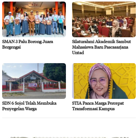
SMAN 3 Palu Borong Juara
Silaturahmi Akademik Sambut
Bergengsi
Mahasiswa Baru Pascasarjana
Untad
SDN 6 Sojol Telah Membuka
STIA Panca Marga Percepat
Penyegelan Warga
Transformasi Kampus