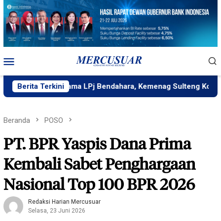
Loncat
ke
konten
Menu
Mobile
aik Pertama LPj Bendahara, Kemenag Sulteng Komitmen Wujudk
Berita Terkini
Beranda
POSO
PT. BPR Yaspis Dana Prima
Kembali Sabet Penghargaan
Nasional Top 100 BPR 2026
Redaksi Harian Mercusuar
Selasa, 23 Juni 2026