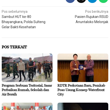
Navigasi
Pos sebelumnya
Pos berikutnya
Sambut HUT ke-80
Pasien Rujukan RSUD
pos
Bhayangkara, Polda Sulteng
Anuntaloko Melonjak
Gelar Bakti Kesehatan
POS TERKAIT
Program Serbuan Teritorial, Sasar
RDTR Perkotaan Baru, Pemkab
Perbaikan Rumah, Sekolah dan
Poso Usung Konsep Waterfront
Air Bersih
City