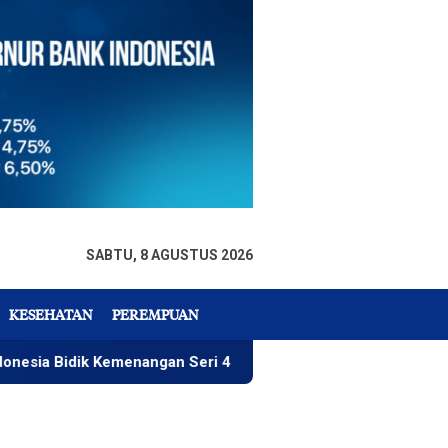
SABTU, 8 AGUSTUS 2026
KESEHATAN
PEREMPUAN
k Kemenangan Seri 4 ARRC
Rizky Wahyudi, Menu Paket 