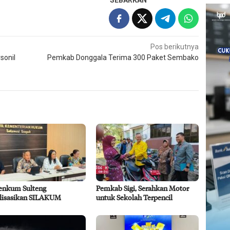
SEBARKAN
Pos berikutnya
sonil
Pemkab Donggala Terima 300 Paket Sembako
nkum Sulteng
Pemkab Sigi, Serahkan Motor
alisasikan SILAKUM
untuk Sekolah Terpencil