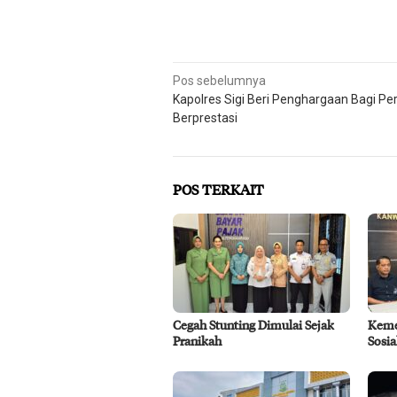
Navigasi
Pos sebelumnya
Kapolres Sigi Beri Penghargaan Bagi Per
pos
Berprestasi
POS TERKAIT
Cegah Stunting Dimulai Sejak
Keme
Pranikah
Sosi