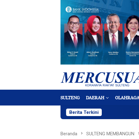
Loncat
ke
konten
SULTENG
DAERAH
OLAHRAG
Berita Terkini
Beranda
SULTENG MEMBANGUN