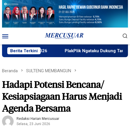
Loncat
ke
konten
Menu
Mobile
SAPA 2026
Berita Terkini
PlakPlik Ngataku Dukung Taufik Ismail Raih 
Beranda
SULTENG MEMBANGUN
Hadapi Potensi Bencana/
Kesiapsiagaan Harus Menjadi
Agenda Bersama
Redaksi Harian Mercusuar
Selasa, 23 Juni 2026