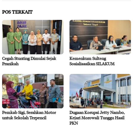
POS TERKAIT
Cegah Stunting Dimulai Sejak
Kemenkum Sulteng
Pranikah
Sosialisasikan SILAKUM
Pemkab Sigi, Serahkan Motor
Dugaan Korupsi Jetty Nambo,
untuk Sekolah Terpencil
Kejari Morowali Tunggu Hasil
PKN