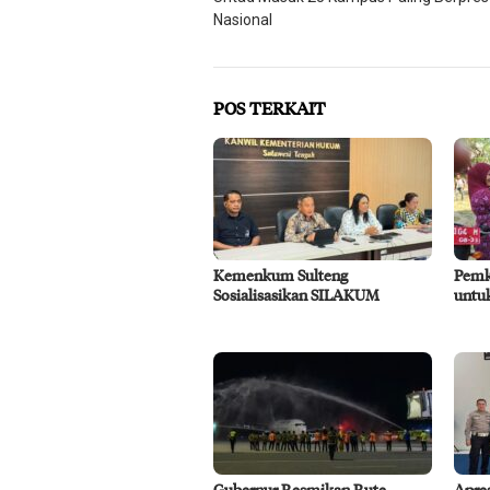
pos
Nasional
POS TERKAIT
Kemenkum Sulteng
Pemk
Sosialisasikan SILAKUM
untuk
Gubernur Resmikan Rute
Apre