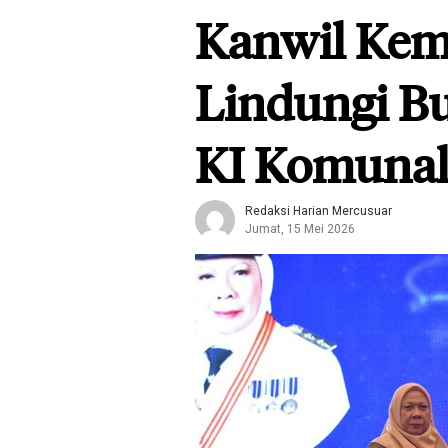
Kanwil Kem
Lindungi B
KI Komuna
Redaksi Harian Mercusuar
Jumat, 15 Mei 2026