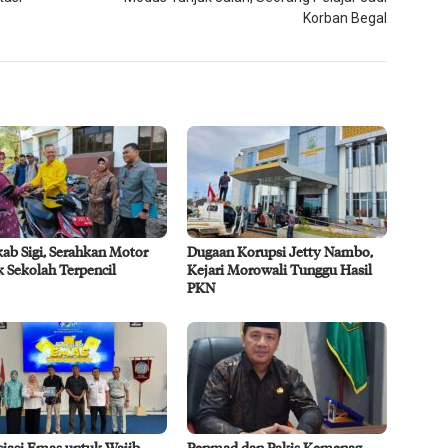
Korban Begal
ab Sigi, Serahkan Motor
Dugaan Korupsi Jetty Nambo,
 Sekolah Terpencil
Kejari Morowali Tunggu Hasil
PKN
siasi Emas untuk Wajib
Penmad dan Pakis Kemenag