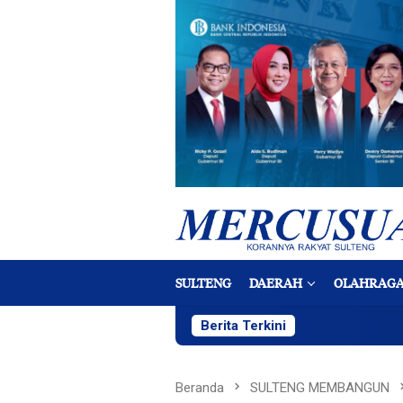
Loncat
ke
konten
SULTENG
DAERAH
OLAHRAG
Berita Terkini
Beranda
SULTENG MEMBANGUN