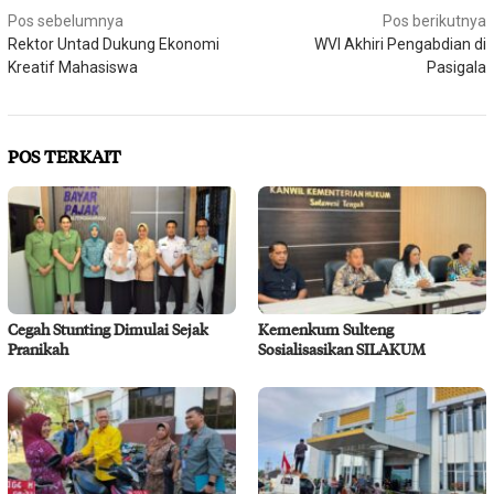
Navigasi
Pos sebelumnya
Pos berikutnya
Rektor Untad Dukung Ekonomi
WVI Akhiri Pengabdian di
pos
Kreatif Mahasiswa
Pasigala
POS TERKAIT
Cegah Stunting Dimulai Sejak
Kemenkum Sulteng
Pranikah
Sosialisasikan SILAKUM