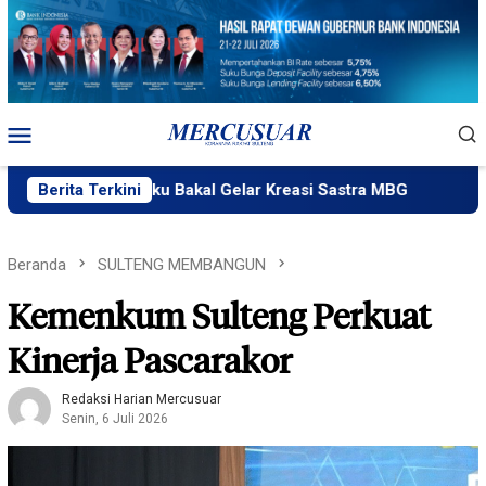
Loncat
ke
konten
Menu
Mobile
kPlik Ngataku Bakal Gelar Kreasi Sastra MBG
Berita Terkini
Fatek Unt
Beranda
SULTENG MEMBANGUN
Kemenkum Sulteng Perkuat
Kinerja Pascarakor
Redaksi Harian Mercusuar
Senin, 6 Juli 2026