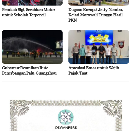
Pemkab Sigi, Serahkan Motor
Dugaan Korupsi Jetty Nambo,
untuk Sekolah Terpencil
Kejari Morowali Tunggu Hasil
PKN
Gubernur Resmikan Rute
Apresiasi Emas untuk Wajib
Penerbangan Palu-Guangzhou
Pajak Taat