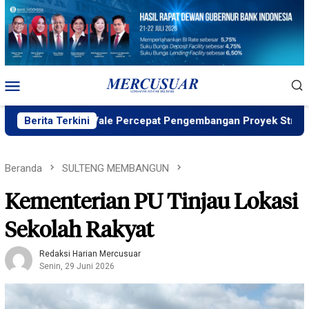
Loncat
ke
konten
Menu
Mobile
D ID, PT Vale Percepat Pengembangan Proyek Strategis IGP P
Berita Terkini
Beranda
SULTENG MEMBANGUN
Kementerian PU Tinjau Lokasi
Sekolah Rakyat
Redaksi Harian Mercusuar
Senin, 29 Juni 2026