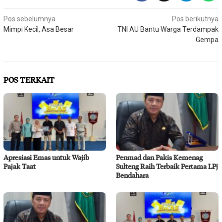
Navigasi
Pos sebelumnya
Pos berikutnya
Mimpi Kecil, Asa Besar
TNI AU Bantu Warga Terdampak
pos
Gempa
POS TERKAIT
Apresiasi Emas untuk Wajib
Penmad dan Pakis Kemenag
Pajak Taat
Sulteng Raih Terbaik Pertama LPj
Bendahara