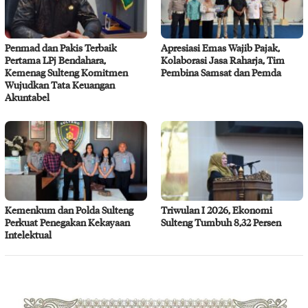
Penmad dan Pakis Terbaik
Apresiasi Emas Wajib Pajak,
Pertama LPj Bendahara,
Kolaborasi Jasa Raharja, Tim
Kemenag Sulteng Komitmen
Pembina Samsat dan Pemda
Wujudkan Tata Keuangan
Akuntabel
Kemenkum dan Polda Sulteng
Triwulan I 2026, Ekonomi
Perkuat Penegakan Kekayaan
Sulteng Tumbuh 8,32 Persen
Intelektual