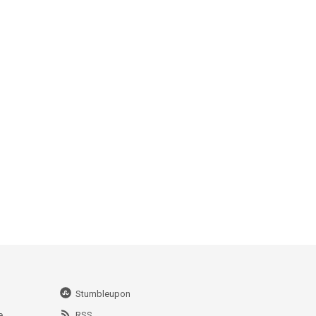
Stumbleupon
e
RSS