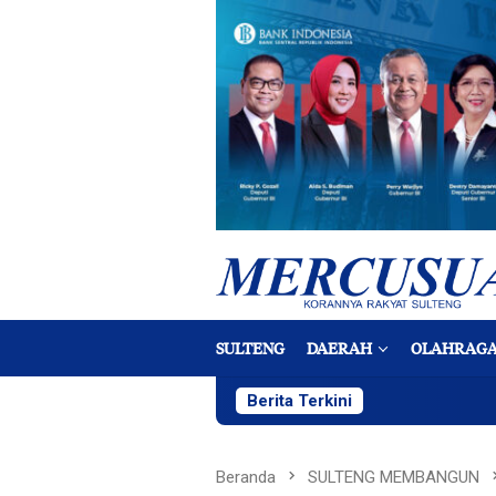
Loncat
ke
konten
SULTENG
DAERAH
OLAHRAG
Berita Terkini
Beranda
SULTENG MEMBANGUN