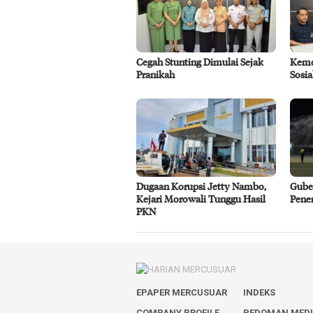
Cegah Stunting Dimulai Sejak
Keme
Pranikah
Sosi
Dugaan Korupsi Jetty Nambo,
Gube
Kejari Morowali Tunggu Hasil
Pene
PKN
EPAPER MERCUSUAR
INDEKS
COMPANY PROFILE
PEDOMAN MED