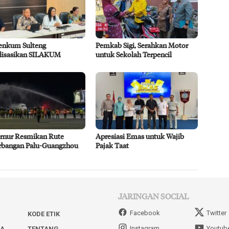
nkum Sulteng
Pemkab Sigi, Serahkan Motor
alisasikan SILAKUM
untuk Sekolah Terpencil
rnur Resmikan Rute
Apresiasi Emas untuk Wajib
rbangan Palu-Guangzhou
Pajak Taat
JARINGAN SOCIAL
Facebook
Twitter
KODE ETIK
Instagram
Youtub
IA
TENTANG