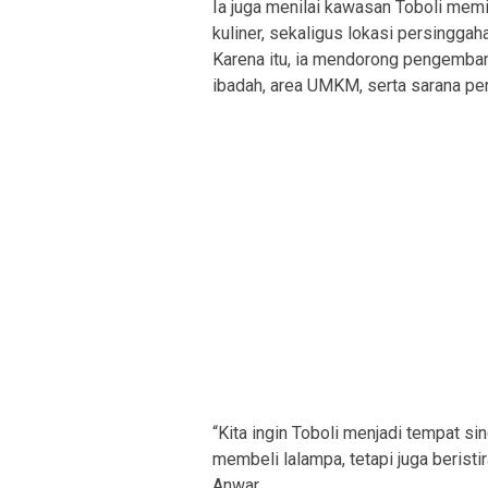
Ia juga menilai kawasan Toboli mem
kuliner, sekaligus lokasi persingga
Karena itu, ia mendorong pengembang
ibadah, area UMKM, serta sarana pen
“Kita ingin Toboli menjadi tempat s
membeli lalampa, tetapi juga beristi
Anwar.