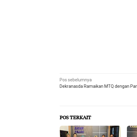
Navigasi
Pos sebelumnya
Dekranasda Ramaikan MTQ dengan Pa
pos
POS TERKAIT