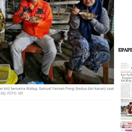
EPAP
ari kiri) bersama Wabup, Samuel Yansen Pongi (kedua dari kanan) saat
6). FOTO: IST.