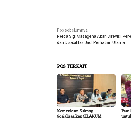
Navigasi
Pos sebelumnya
Perda Sigi Masagena Akan Direvisi, Pe
pos
dan Disabilitas Jadi Perhatian Utama
POS TERKAIT
Kemenkum Sulteng
Pemk
Sosialisasikan SILAKUM
untuk