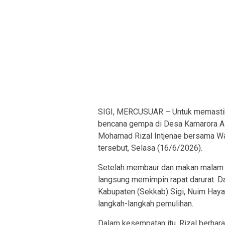
SIGI, MERCUSUAR – Untuk memastik
bencana gempa di Desa Kamarora A d
Mohamad Rizal Intjenae bersama Wak
tersebut, Selasa (16/6/2026).
Setelah membaur dan makan malam 
langsung memimpin rapat darurat. Da
Kabupaten (Sekkab) Sigi, Nuim Hayat
langkah-langkah pemulihan.
Dalam kesempatan itu, Rizal berhar