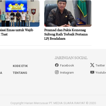
siasi Emas untuk Wajib
Penmad dan Pakis Kemenag
 Taat
Sulteng Raih Terbaik Pertama
LPj Bendahara
JARINGAN SOCIAL
Facebook
Twitter
KODE ETIK
Instagram
Youtub
IA
TENTANG
Copyright Harian Mercusuar PT. MEDIA SUARA RAKYAT © 2020