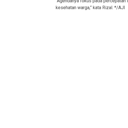
“Agendanya fokus pada percepatan la
kesehatan warga,” kata Rizal. */AJI