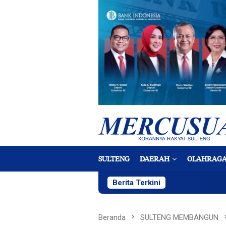
Loncat
ke
konten
SULTENG
DAERAH
OLAHRAG
Berita Terkini
Bu
Beranda
SULTENG MEMBANGUN