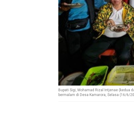
Bupati Sigi, Mohamad Rizal Intjenae (kedua d
bermalam di Desa Kamarora, Selasa (16/6/202