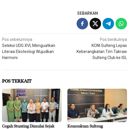
SEBARKAN
Navigasi
Pos sebelumnya
Pos berikutnya
Seleksi UDG XVI, Menguatkan
KONI Sulteng Lepas
pos
Literasi Ekoteologi Wujudkan
Keberangkatan Tim Takraw
Harmoni
Sulteng Club ke ISL
POS TERKAIT
Cegah Stunting Dimulai Sejak
Kemenkum Sulteng