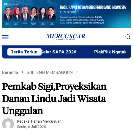
Loncat
ke
konten
Menu
Mobile
tek Untad Gelar SAPA 2026
Berita Terkini
PlakPlik Ngataku Dukung Tau
Beranda
SULTENG MEMBANGUN
Pemkab Sigi,Proyeksikan
Danau Lindu Jadi Wisata
Unggulan
Redaksi Harian Mercusuar
Senin, 6 Juli 2026