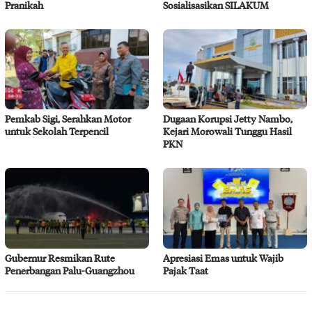
Pranikah
Sosialisasikan SILAKUM
Pemkab Sigi, Serahkan Motor
Dugaan Korupsi Jetty Nambo,
untuk Sekolah Terpencil
Kejari Morowali Tunggu Hasil
PKN
Gubernur Resmikan Rute
Apresiasi Emas untuk Wajib
Penerbangan Palu-Guangzhou
Pajak Taat