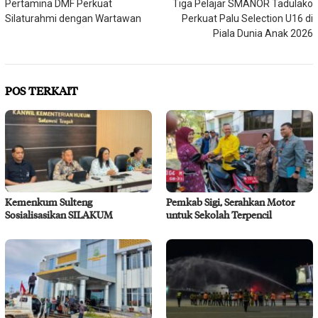
Pertamina DMF Perkuat
Tiga Pelajar SMANOR Tadulako
pos
Silaturahmi dengan Wartawan
Perkuat Palu Selection U16 di
Piala Dunia Anak 2026
POS TERKAIT
Kemenkum Sulteng
Pemkab Sigi, Serahkan Motor
Sosialisasikan SILAKUM
untuk Sekolah Terpencil