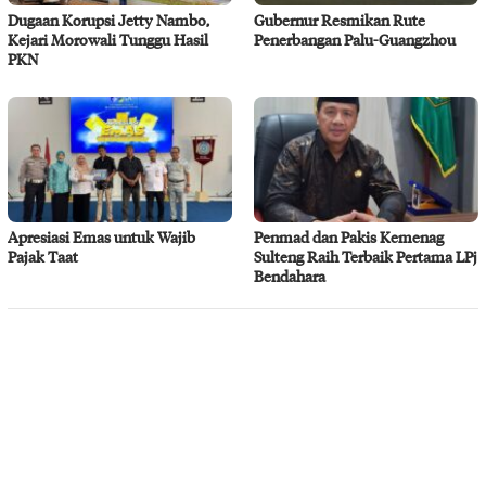
Dugaan Korupsi Jetty Nambo,
Gubernur Resmikan Rute
Kejari Morowali Tunggu Hasil
Penerbangan Palu-Guangzhou
PKN
Apresiasi Emas untuk Wajib
Penmad dan Pakis Kemenag
Pajak Taat
Sulteng Raih Terbaik Pertama LPj
Bendahara