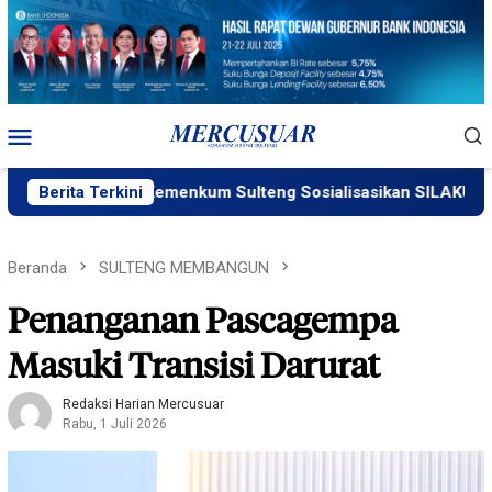
Loncat
ke
konten
Menu
Mobile
Berita Terkini
Kemenkum Sulteng Sosialisasikan SILAKUM
Beranda
SULTENG MEMBANGUN
Penanganan Pascagempa
Masuki Transisi Darurat
Redaksi Harian Mercusuar
Rabu, 1 Juli 2026