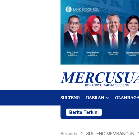
Loncat
ke
konten
SULTENG
DAERAH
OLAHRAG
Berita Terkini
Beranda
SULTENG MEMBANGUN