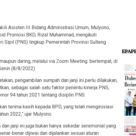
li Asisten III Bidang Administrasi Umum, Mulyono,
abid Promosi BKD, Rizal Muhammad, mengikuti
Sipil (PNS) lingkup Pemerintah Provinsi Sulteng
EPAP
 maupun daring, melalui via Zoom Meeting. bertempat, di
enin (8/8/2022).
kan, pengambilan sumpah dan janji ini perlu dilakukan,
tkan, sebagai salah satu faktor penentu kinerja PNS,
or 94 tahun 2021 tentang disiplin PNS.
an terima kasih kepada BPD, yang telah menginisiasi
hun 2022,” ujar Mulyono.
dan janji ini juga bukan hanya sekedar seremonial yang
enar-benar dijiwai dan dijalankan sesuai aturan