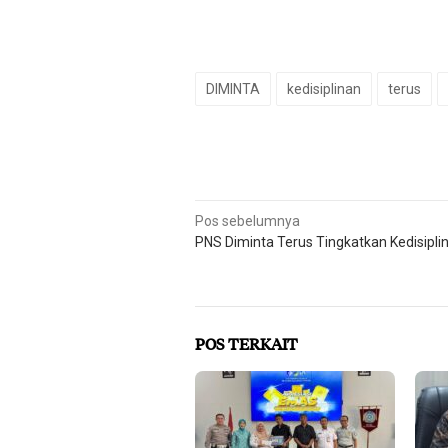
DIMINTA
kedisiplinan
terus
Navigasi
Pos sebelumnya
PNS Diminta Terus Tingkatkan Kedisipl
pos
POS TERKAIT