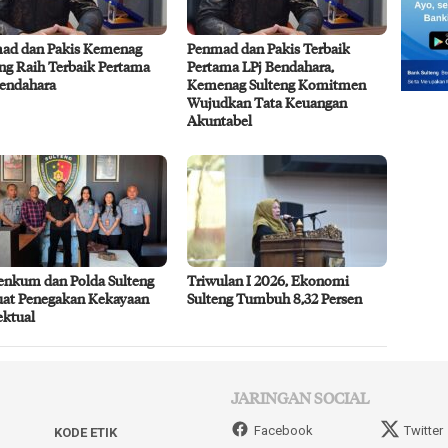
ad dan Pakis Kemenag
Penmad dan Pakis Terbaik
ng Raih Terbaik Pertama
Pertama LPj Bendahara,
Bendahara
Kemenag Sulteng Komitmen
Wujudkan Tata Keuangan
Akuntabel
nkum dan Polda Sulteng
Triwulan I 2026, Ekonomi
uat Penegakan Kekayaan
Sulteng Tumbuh 8,32 Persen
ektual
JARINGAN SOCIAL
Facebook
Twitter
KODE ETIK