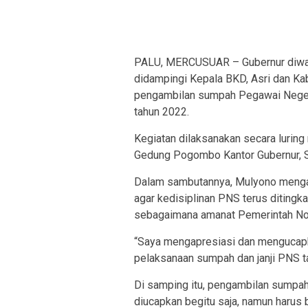
PALU, MERCUSUAR – Gubernur diwaki
didampingi Kepala BKD, Asri dan K
pengambilan sumpah Pegawai Negeri 
tahun 2022.
Kegiatan dilaksanakan secara luring
Gedung Pogombo Kantor Gubernur, S
Dalam sambutannya, Mulyono mengata
agar kedisiplinan PNS terus ditingka
sebagaimana amanat Pemerintah Nom
“Saya mengapresiasi dan mengucapk
pelaksanaan sumpah dan janji PNS ta
Di samping itu, pengambilan sumpah 
diucapkan begitu saja, namun harus b