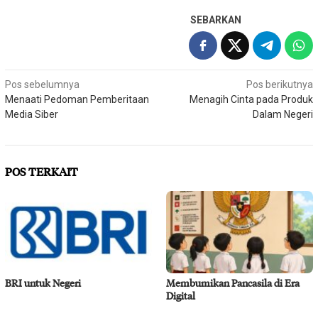
SEBARKAN
Navigasi
Pos sebelumnya
Pos berikutnya
Menaati Pedoman Pemberitaan
Menagih Cinta pada Produk
pos
Media Siber
Dalam Negeri
POS TERKAIT
BRI untuk Negeri
Membumikan Pancasila di Era
Digital