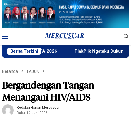
Loncat
ke
konten
Menu
Mobile
Gelar SAPA 2026
Berita Terkini
PlakPlik Ngataku Dukung Taufik Ismail
Beranda
TAJUK
Bergandengan Tangan
Menangani HIV/AIDS
Redaksi Harian Mercusuar
Rabu, 10 Juni 2026