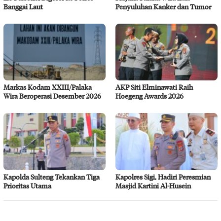
Banggai Laut
Penyuluhan Kanker dan Tumor
Markas Kodam XXIII/Palaka
AKP Siti Elminawati Raih
Wira Beroperasi Desember 2026
Hoegeng Awards 2026
Kapolda Sulteng Tekankan Tiga
Kapolres Sigi, Hadiri Peresmian
Prioritas Utama
Masjid Kartini Al-Husein