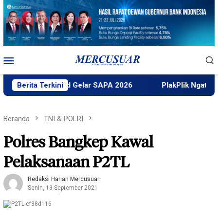
Loncat
ke
konten
Menu
Mobile
Faktek Untad Gelar SAPA 2026
Berita Terkini
PlakPlik Ngataku Dukun
Beranda
TNI & POLRI
Polres Bangkep Kawal
Pelaksanaan P2TL
Redaksi Harian Mercusuar
Senin, 13 September 2021