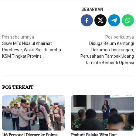
SEBARKAN
Navigasi
Pos sebelumnya
Pos berikutnya
Siswi MTs Nida’ul Khairaat
Diduga Belum Kantongi
pos
Pombewe, Wakili Sigi di Lomba
Dokumen Lingkungan,
KSM Tingkat Provinsi
Perusahaan Tambak Udang
Diminta Berhenti Operasi
POS TERKAIT
116 Personel Digeser ke Polres
Prajurit Palaka Wira Ikut