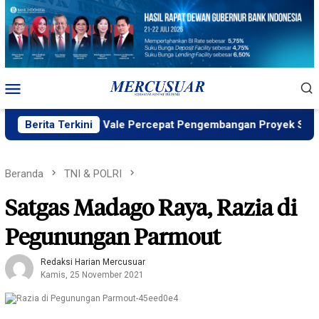
Loncat
ke
konten
Menu
Mobile
ND ID, PT Vale Percepat Pengembangan Proyek Strategis IGP 
Berita Terkini
Beranda
TNI & POLRI
Satgas Madago Raya, Razia di
Pegunungan Parmout
Redaksi Harian Mercusuar
Kamis, 25 November 2021