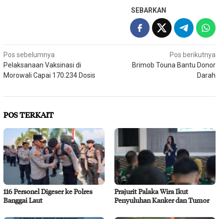
SEBARKAN
Navigasi
Pos sebelumnya
Pos berikutnya
Pelaksanaan Vaksinasi di
Brimob Touna Bantu Donor
pos
Morowali Capai 170.234 Dosis
Darah
POS TERKAIT
116 Personel Digeser ke Polres
Prajurit Palaka Wira Ikut
Banggai Laut
Penyuluhan Kanker dan Tumor