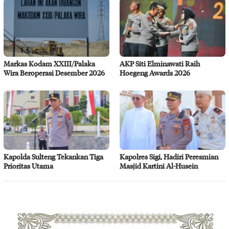
Markas Kodam XXIII/Palaka
AKP Siti Elminawati Raih
Wira Beroperasi Desember 2026
Hoegeng Awards 2026
Kapolda Sulteng Tekankan Tiga
Kapolres Sigi, Hadiri Peresmian
Prioritas Utama
Masjid Kartini Al-Husein