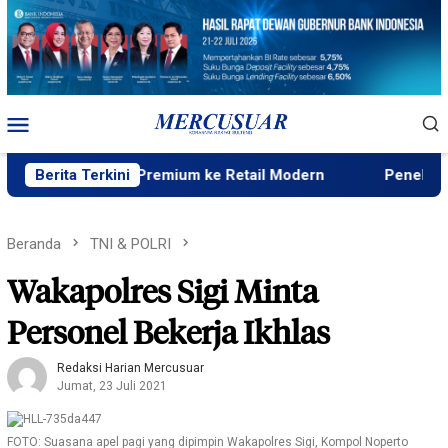
Loncat
ke
konten
Menu
Mobile
ribusi Beras Premium ke Retail Modern
Berita Terkini
Peneliti Sejarah
Beranda
TNI & POLRI
Wakapolres Sigi Minta
Personel Bekerja Ikhlas
Redaksi Harian Mercusuar
Jumat, 23 Juli 2021
FOTO: Suasana apel pagi yang dipimpin Wakapolres Sigi, Kompol Noperto