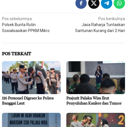
Navigasi
Pos sebelumnya
Pos berikutnya
Polsek Bunta Rutin
Jasa Raharja Tuntaskan
pos
Sosialisasikan PPKM Mikro
Santunan Kurang dari 2 Hari
POS TERKAIT
116 Personel Digeser ke Polres
Prajurit Palaka Wira Ikut
Banggai Laut
Penyuluhan Kanker dan Tumor