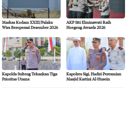
Markas Kodam XXIII/Palaka
AKP Siti Elminawati Raih
Wira Beroperasi Desember 2026
Hoegeng Awards 2026
Kapolda Sulteng Tekankan Tiga
Kapolres Sigi, Hadiri Peresmian
Prioritas Utama
Masjid Kartini Al-Husein