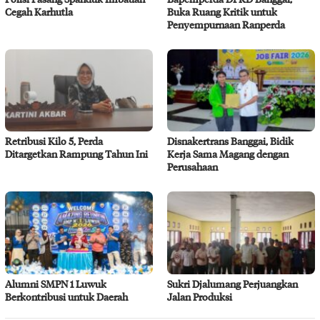
Cegah Karhutla
Buka Ruang Kritik untuk
Penyempurnaan Ranperda
Retribusi Kilo 5, Perda
Disnakertrans Banggai, Bidik
Ditargetkan Rampung Tahun Ini
Kerja Sama Magang dengan
Perusahaan
Alumni SMPN 1 Luwuk
Sukri Djalumang Perjuangkan
Berkontribusi untuk Daerah
Jalan Produksi