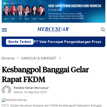
Loncat
ke
konten
Menu
Mobile
g MIND ID, PT Vale Percepat Pengembangan Proyek Strategis
Berita Terkini
Beranda
BANGGAI & BANGKEP
Kesbangpol Banggai Gelar
Rapat FKDM
Redaksi Harian Mercusuar
Selasa, 30 Agustus 2022
FOTO: Badan Kesatuan Bangsa dan Politik (Kesbangpol) Kabupaten Banggai