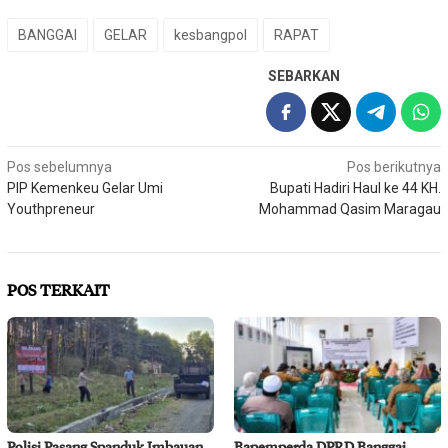
BANGGAI
GELAR
kesbangpol
RAPAT
SEBARKAN
Navigasi
Pos sebelumnya
Pos berikutnya
PIP Kemenkeu Gelar Umi
Bupati Hadiri Haul ke 44 KH.
pos
Youthpreneur
Mohammad Qasim Maragau
POS TERKAIT
Polisi Pasang Spanduk Imbauan
Bapemperda DPRD Banggai,