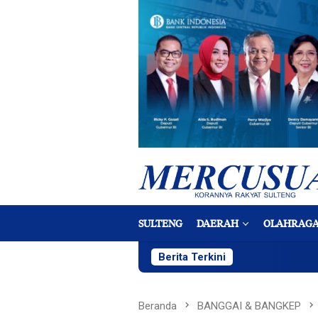
Loncat
ke
konten
SULTENG
DAERAH
OLAHRAG
Berita Terkini
Diduku
Beranda
BANGGAI & BANGKEP