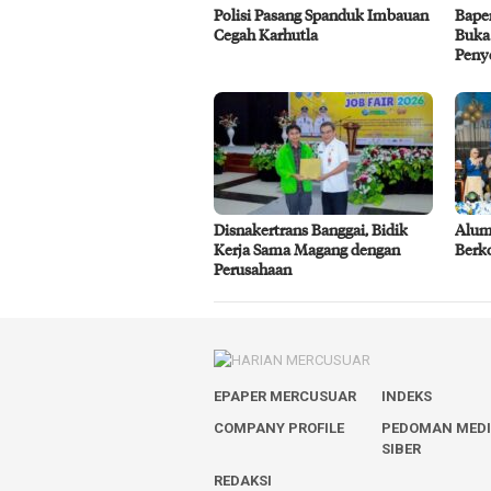
Polisi Pasang Spanduk Imbauan
Bape
Cegah Karhutla
Buka
Peny
Disnakertrans Banggai, Bidik
Alum
Kerja Sama Magang dengan
Berk
Perusahaan
EPAPER MERCUSUAR
INDEKS
COMPANY PROFILE
PEDOMAN MED
SIBER
REDAKSI