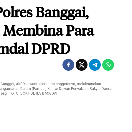
olres Banggai,
n Membina Para
amdal DPRD
s Banggai, AKP Yuswanto bersama anggotanya, melaksanakan
 Pengamanan Dalam (Pamdal) Kantor Dewan Perwakilan Rakyat Daerah
) pagi. FOTO: DOK POLRES BANGGAI