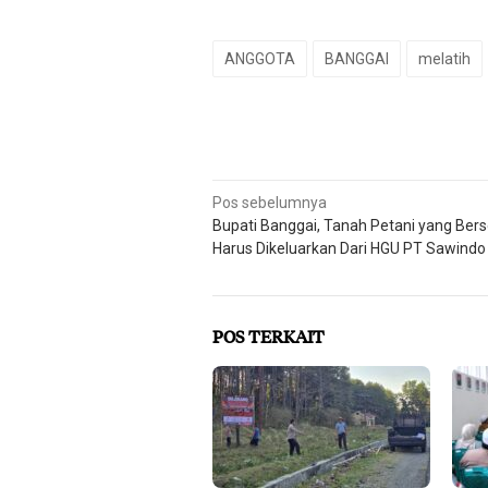
ANGGOTA
BANGGAI
melatih
Navigasi
Pos sebelumnya
Bupati Banggai, Tanah Petani yang Berse
pos
Harus Dikeluarkan Dari HGU PT Sawindo
POS TERKAIT